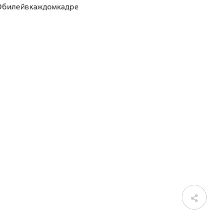
 #Юбилейвкаждомкадре