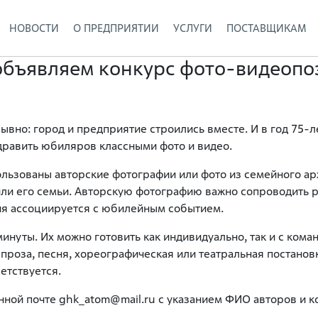
НОВОСТИ
О ПРЕДПРИЯТИИ
УСЛУГИ
ПОСТАВЩИКАМ
объявляем конкурс фото-видеоп
вно: город и предприятие строились вместе. И в год 75-
дравить юбиляров классными фото и видео.
ользованы авторские фотографии или фото из семейного ар
ли его семьи. Авторскую фотографию важно сопроводить ра
фия ассоциируется с юбилейным событием.
инуты. Их можно готовить как индивидуально, так и с ком
проза, песня, хореографическая или театральная постановк
етствуется.
ной почте ghk_atom@mail.ru с указанием ФИО авторов и ко